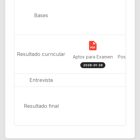
Bases
Resultado curricular
Aptos para Examen
PostRecla
2026-01-26
2
Entrevista
Resultado final