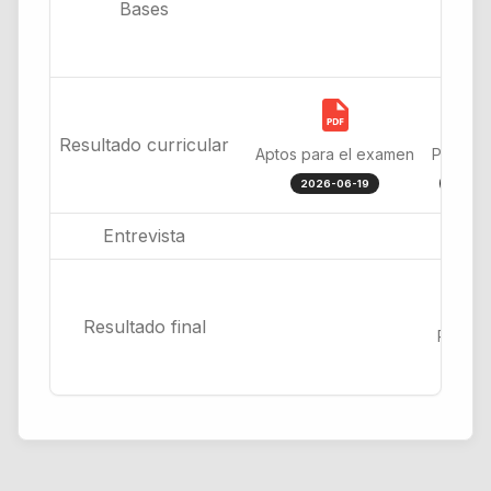
Bases
Resultado curricular
Aptos para el examen
Post Re
2026-06-19
2026-
Entrevista
Resultado final
Resulta
2026-