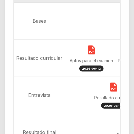
Bases
Resultado curricular
Aptos para el examen
Post Re
2026-06-12
2026-
Entrevista
Resultado curricular
2026-06-22
Resultado final