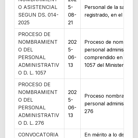
O ASISTENCIAL
5-
Personal de la salud, 
SEGUN DS. 014-
08-
registrado, en el Aplica
2025
21
PROCESO DE
NOMBRAMIENT
202
Proceso de nombramie
O DEL
5-
personal administrativ
PERSONAL
06-
comprendido en el D. 
ADMINISTRATIV
13
1057 del Ministerio de
O D. L. 1057
PROCESO DE
NOMBRAMIENT
202
Proceso nombramient
O DEL
5-
personal administrativo
PERSONAL
06-
276
ADMINISTRATIV
13
O D. L. 276
CONVOCATORIA
En mérito a lo dispues