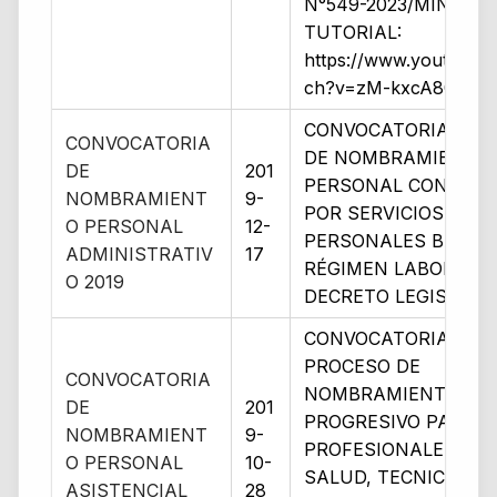
N°549-2023/MINSA)
TUTORIAL:
https://www.youtube.
ch?v=zM-kxcA80_g&t
CONVOCATORIA PRO
CONVOCATORIA
DE NOMBRAMIENTO 
DE
201
PERSONAL CONTRA
NOMBRAMIENT
9-
POR SERVICIOS
O PERSONAL
12-
PERSONALES BAJO E
ADMINISTRATIV
17
RÉGIMEN LABORAL D
O 2019
DECRETO LEGISLATIV
CONVOCATORIA DE
PROCESO DE
CONVOCATORIA
NOMBRAMIENTO
DE
201
PROGRESIVO PARA
NOMBRAMIENT
9-
PROFESIONALES DE 
O PERSONAL
10-
SALUD, TECNICOS Y
ASISTENCIAL
28