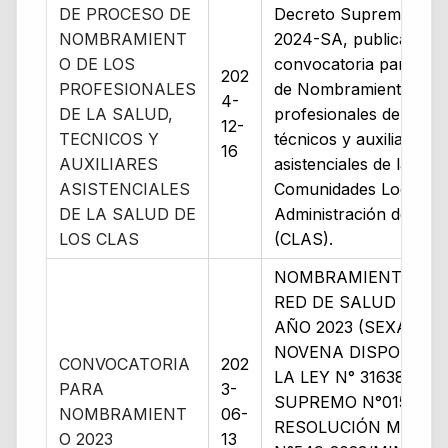
DE PROCESO DE
Decreto Supremo Nº 
NOMBRAMIENT
2024-SA, publica la si
O DE LOS
convocatoria para el 
202
PROFESIONALES
de Nombramiento de l
4-
DE LA SALUD,
profesionales de la sal
12-
TECNICOS Y
técnicos y auxiliares
16
AUXILIARES
asistenciales de la salu
ASISTENCIALES
Comunidades Locales 
DE LA SALUD DE
Administración de Sal
LOS CLAS
(CLAS).
NOMBRAMIENTO EN 
RED DE SALUD TACN
AÑO 2023 (SEXAGÉS
NOVENA DISPOSICIÓ
CONVOCATORIA
202
LA LEY N° 31638, DE
PARA
3-
SUPREMO N°015-202
NOMBRAMIENT
06-
RESOLUCIÓN MINIST
O 2023
13