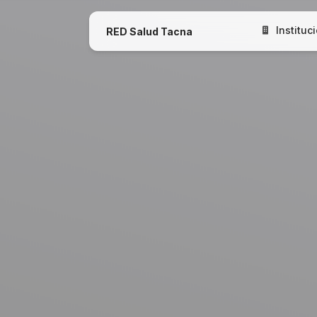
Instituc
RED Salud Tacna
Nuestra Inst
Documentos
Normativid
Directorio
Noticias
Comunicad