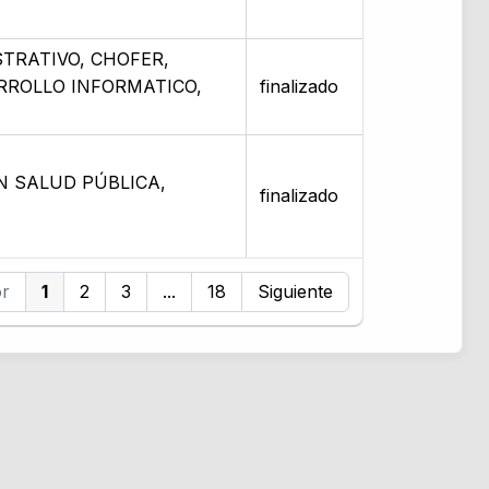
STRATIVO, CHOFER,
ARROLLO INFORMATICO,
finalizado
N SALUD PÚBLICA,
finalizado
or
1
2
3
...
18
Siguiente
rvicios
Convocatorias