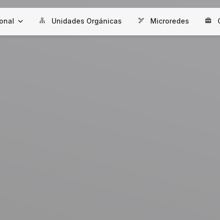
ional
Unidades Orgánicas
Microredes
C
itución
 de Gestión
ad
os