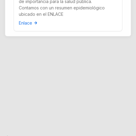
de importancia para la salud pública.
Contamos con un resumen epidemiológico
ubicado en el ENLACE
Enlace
arrow_forward