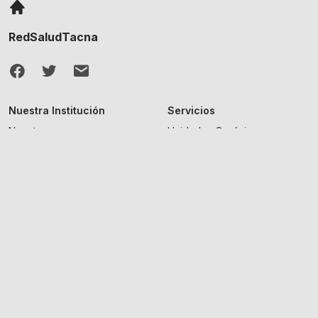
RedSaludTacna
Nuestra Institución
Servicios
Nosotros
Unidades Orgánicas
Documentos de gestión
Microredes
Normativas
Directorio de funcionarios
Convocatorias
Todas las Convocatorias
2026 RedSaludTacna